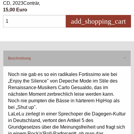
CD, 2023Conträr,
15,00 Euro
add_shopping_cart
in 
Beschreibung
Noch nie gab es so ein radikales Fortissimo wie bei
„Enjoy the Silence" von Depeche Mode im Stile des
Renaissance-Musikers Carlo Gesualdo, das im
nächsten Moment zerbrechlich leise werden kann.
Noch nie pumpten die Bässe in härterem HipHop als
bei „Shut up".
LaLeLu zerlegt in einer Sprechoper die Dagegen-Kultur
in Deutschland, vertont den Artikel 5 des
Grundgesetzes über die Meinungsfreiheit und fragt sich
in einem Rock'n'Roll-Parforceritt, ob man das