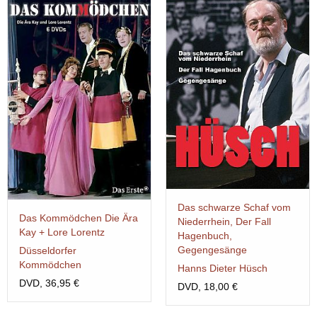
Das schwarze Schaf vom
Das Kommödchen Die Ära
Niederrhein, Der Fall
Kay + Lore Lorentz
Hagenbuch,
Gegengesänge
Düsseldorfer
Kommödchen
Hanns Dieter Hüsch
DVD, 36,95 €
DVD, 18,00 €