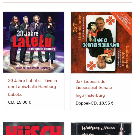
30 Jahre LaLeLu - Live in
3x7 Liebeslieder -
der Laeiszhalle Hamburg
Liebesspiel-Sonate
LaLeLu
Ingo Insterburg
CD, 15,00 €
Doppel-CD, 18,95 €