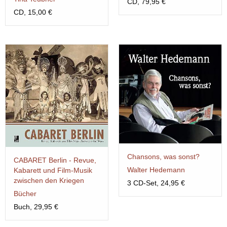
CD, 79,95 €
CD, 15,00 €
Chansons, was sonst?
CABARET Berlin - Revue,
Walter Hedemann
Kabarett und Film-Musik
zwischen den Kriegen
3 CD-Set, 24,95 €
Bücher
Buch, 29,95 €