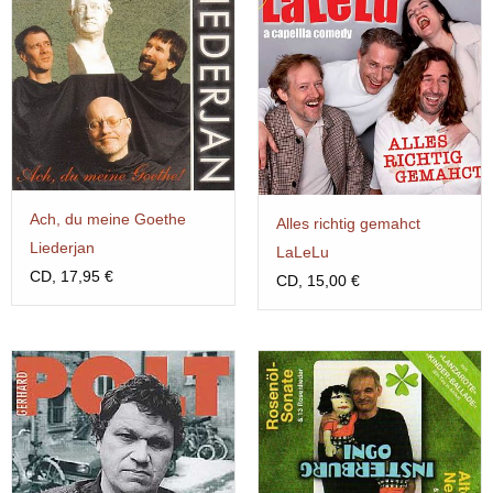
Ach, du meine Goethe
Alles richtig gemahct
Liederjan
LaLeLu
CD, 17,95 €
CD, 15,00 €