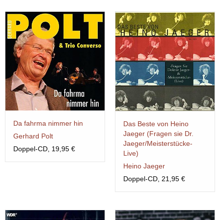
Da fahrma nimmer hin
Das Beste von Heino
Jaeger (Fragen sie Dr.
Gerhard Polt
Jaeger/Meisterstücke-
Doppel-CD, 19,95 €
Live)
Heino Jaeger
Doppel-CD, 21,95 €