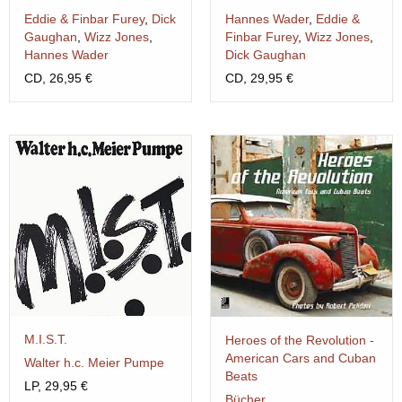
Eddie & Finbar Furey
,
Dick
Hannes Wader
,
Eddie &
Gaughan
,
Wizz Jones
,
Finbar Furey
,
Wizz Jones
,
Hannes Wader
Dick Gaughan
CD, 26,95 €
CD, 29,95 €
M.I.S.T.
Heroes of the Revolution -
American Cars and Cuban
Walter h.c. Meier Pumpe
Beats
LP, 29,95 €
Bücher