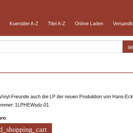
Kuenstler A-Z
Titel A-Z
Online Laden
Versandk
s
 Vinyl-Freunde auch die LP der neuen Produktion von Hans-Ec
nummer: 1LPHEWsdz-01
4
uro
d_shopping_cart
in den Warenkorb legen