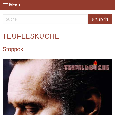
Menu
search
TEUFELSKÜCHE
Stoppok