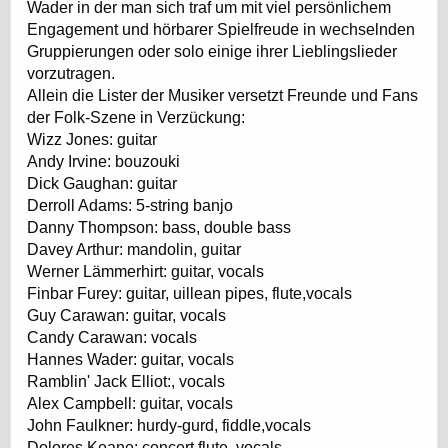
Wader in der man sich traf um mit viel persönlichem
Engagement und hörbarer Spielfreude in wechselnden
Gruppierungen oder solo einige ihrer Lieblingslieder
vorzutragen.
Allein die Lister der Musiker versetzt Freunde und Fans
der Folk-Szene in Verzückung:
Wizz Jones: guitar
Andy Irvine: bouzouki
Dick Gaughan: guitar
Derroll Adams: 5-string banjo
Danny Thompson: bass, double bass
Davey Arthur: mandolin, guitar
Werner Lämmerhirt: guitar, vocals
Finbar Furey: guitar, uillean pipes, flute,vocals
Guy Carawan: guitar, vocals
Candy Carawan: vocals
Hannes Wader: guitar, vocals
Ramblin' Jack Elliot:, vocals
Alex Campbell: guitar, vocals
John Faulkner: hurdy-gurd, fiddle,vocals
Dolores Keane: concert flute, vocals