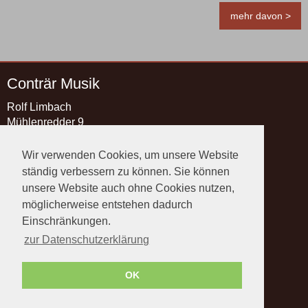
mehr davon >
Conträr Musik
Rolf Limbach
Mühlenredder 9
21493 Schwarzenbek
Wir verwenden Cookies, um unsere Website
Kontakt
ständig verbessern zu können. Sie können
Telefon:
+49 4151 89 89 37
unsere Website auch ohne Cookies nutzen,
Telefax: +49 4151 89 89 38
möglicherweise entstehen dadurch
E-Mail:
info@contraermusik.de
Einschränkungen.
Rechtliches
zur Datenschutzerklärung
Impressum
Datenschutz
OK
Widerruf
AGB